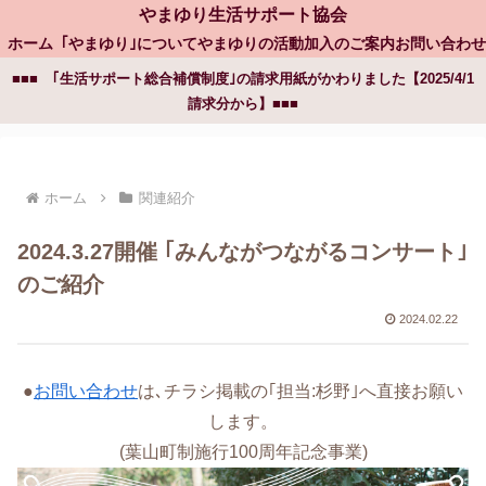
やまゆり生活サポート協会
ホーム
｢やまゆり｣について
やまゆりの活動
加入のご案内
お問い合わせ
■■■ ｢生活サポート総合補償制度｣の請求用紙がかわりました【2025/4/1
請求分から】■■■
ホーム
関連紹介
2024.3.27開催 ｢みんながつながるコンサート｣
のご紹介
2024.02.22
●
お問い合わせ
は､チラシ掲載の｢担当:杉野｣へ直接お願い
します。
(葉山町制施行100周年記念事業)