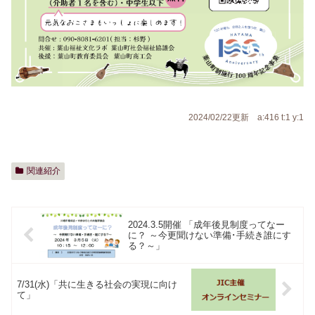
2024/02/22更新 a:416 t:1 y:1
関連紹介
2024.3.5開催 「成年後見制度ってなー
に？ ～今更聞けない準備･手続き誰にす
る？～」
7/31(水)「共に生きる社会の実現に向け
て」